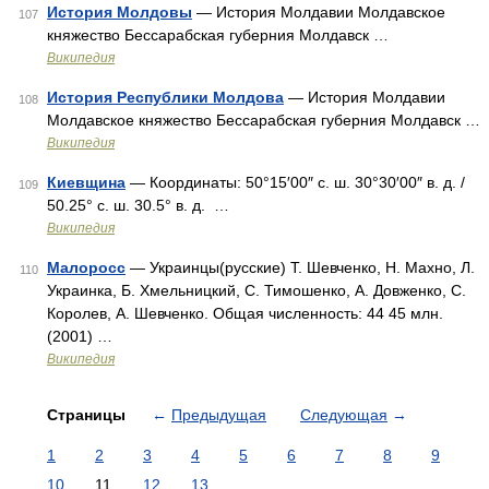
История Молдовы
— История Молдавии Молдавское
107
княжество Бессарабская губерния Молдавск …
Википедия
История Республики Молдова
— История Молдавии
108
Молдавское княжество Бессарабская губерния Молдавск …
Википедия
Киевщина
— Координаты: 50°15′00″ с. ш. 30°30′00″ в. д. /
109
50.25° с. ш. 30.5° в. д. …
Википедия
Малоросс
— Украинцы(русские) Т. Шевченко, Н. Махно, Л.
110
Украинка, Б. Хмельницкий, С. Тимошенко, А. Довженко, С.
Королев, А. Шевченко. Общая численность: 44 45 млн.
(2001) …
Википедия
Страницы
←
Предыдущая
Следующая
→
1
2
3
4
5
6
7
8
9
10
11
12
13