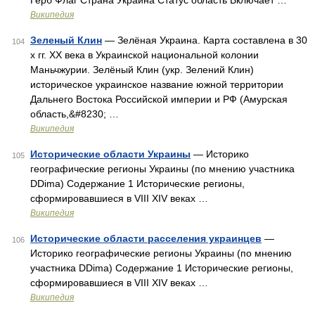
Герб Флаг Страна Украина Статус область Включает …
Википедия
Зеленый Клин
— Зелёная Украина. Карта составлена в 30
104
х гг. XX века в Украинской национальной колонии
Маньчжурии. Зелёный Клин (укр. Зелений Клин)
историческое украинское название южной территории
Дальнего Востока Российской империи и РФ (Амурская
область,&#8230; …
Википедия
Исторические области Украины
— Историко
105
географические регионы Украины (по мнению участника
DDima) Содержание 1 Исторические регионы,
сформировавшиеся в VIII XIV веках …
Википедия
Исторические области расселения украинцев
—
106
Историко географические регионы Украины (по мнению
участника DDima) Содержание 1 Исторические регионы,
сформировавшиеся в VIII XIV веках …
Википедия